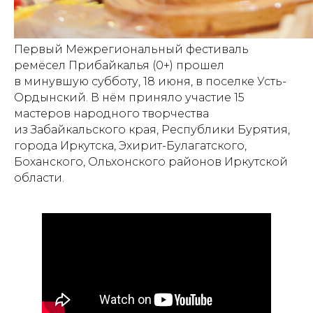
Первый Межрегиональный фестиваль
ремёсел Прибайкалья (0+) прошел
в минувшую субботу, 18 июня, в поселке Усть-
Ордынский. В нём приняло участие 15
мастеров народного творчества
из Забайкальского края, Республики Бурятия,
города Иркутска, Эхирит-Булагатского,
Боханского, Ольхонского районов Иркутской
области.