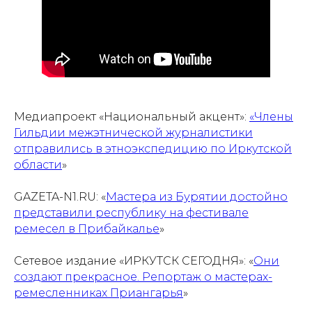
Медиапроект «Национальный акцент»:
«Члены
Гильдии межэтнической журналистики
отправились в этноэкспедицию по Иркутской
области
»
GAZETA-N1.RU: «
Мастера из Бурятии достойно
представили республику на фестивале
ремесел в Прибайкалье
»
Сетевое издание «ИРКУТСК СЕГОДНЯ»: «
Они
создают прекрасное. Репортаж о мастерах-
ремесленниках Приангарья
»