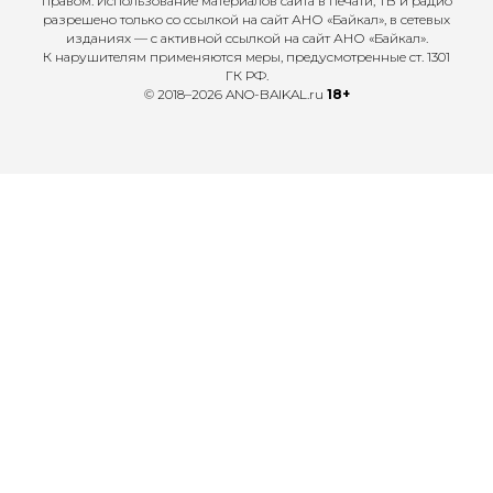
правом. Использование материалов сайта в печати, ТВ и радио
разрешено только со ссылкой на сайт АНО «Байкал», в сетевых
изданиях — с активной ссылкой на сайт АНО «Байкал».
К нарушителям применяются меры, предусмотренные ст. 1301
ГК РФ.
© 2018–2026 ANO-BAIKAL.ru
18+