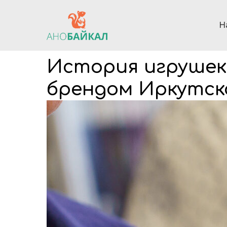
Н
История игрушек:
брендом Иркутск