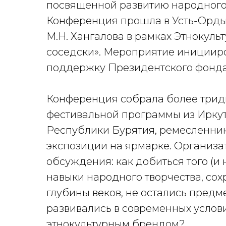
посвященной развитию народного 
Конференция прошла в Усть-Орды
М.Н. Хангалова в рамках Этнокуль
соседски». Мероприятие инициир
поддержку Президентского фонда
Конференция собрала более тридц
фестивальной программы из Иркут
Республики Бурятия, ремесленник
экспозиции на ярмарке. Организа
обсуждения: как добиться того (и 
навыки народного творчества, со
глубины веков, не остались предм
развивались в современных услов
этнокультурным брендом?