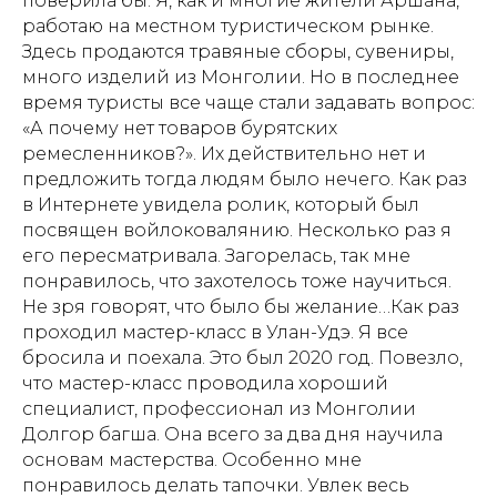
поверила бы. Я, как и многие жители Аршана,
работаю на местном туристическом рынке.
Здесь продаются травяные сборы, сувениры,
много изделий из Монголии. Но в последнее
время туристы все чаще стали задавать вопрос:
«А почему нет товаров бурятских
ремесленников?». Их действительно нет и
предложить тогда людям было нечего. Как раз
в Интернете увидела ролик, который был
посвящен войлоковалянию. Несколько раз я
его пересматривала. Загорелась, так мне
понравилось, что захотелось тоже научиться.
Не зря говорят, что было бы желание…Как раз
проходил мастер-класс в Улан-Удэ. Я все
бросила и поехала. Это был 2020 год. Повезло,
что мастер-класс проводила хороший
специалист, профессионал из Монголии
Долгор багша. Она всего за два дня научила
основам мастерства. Особенно мне
понравилось делать тапочки. Увлек весь