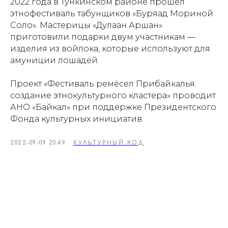
2022 года в Тункинском районе прошел
этнофестиваль табунщиков «Буряад Мориной
Соло». Мастерицы «Дулаан Аршан»
приготовили подарки двум участникам —
изделия из войлока, которые используют для
амуниции лошадей.
Проект «Фестиваль ремёсел Прибайкалья:
создание этнокультурного кластера» проводит
АНО «Байкал» при поддержке Президентского
Фонда культурных инициатив.
2022-09-09 20:49
КУЛЬТУРНЫЙ КОД