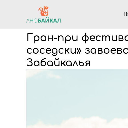
Н
Гран-при фестива
соседски» завоев
Забайкалья