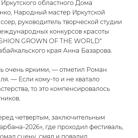
 Иркутского областного Дома
нко, Народный мастер Иркутской
ссер, руководитель творческой студии
международных конкурсов красоты
 FASHION GROWN OF THE WORLD"
Забайкальского края Анна Базарова.
ь очень яркими, — отметил Роман
я. — Если кому-то и не хватало
терства, то это компенсировалось
ников.
еред четвертым, заключительным
арбана-2026», где проходил фестиваль,
омал сцену, смял и повалил