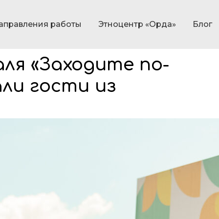
аправления работы
Этноцентр «Орда»
Блог
ля «Заходите по-
али гости из