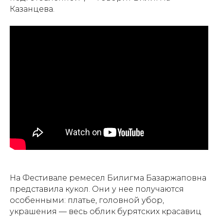
Казанцева.
На Фестивале ремесел Билигма Базаржаповна
представила кукол. Они у нее получаются
особенными: платье, головной убор,
украшения — весь облик бурятских красавиц