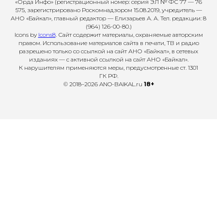
«Орда Инфо» (регистрационный номер: серия ЭЛ № ФС 77 — 76
575, зарегистрировано Роскомнадзором 15.08.2019, учредитель —
АНО «Байкал», главный редактор — Елизарьев А. А. Тел. редакции: 8
(964) 126-00-80.)
Icons by
Icons8
. Сайт содержит материалы, охраняемые авторским
правом. Использование материалов сайта в печати, ТВ и радио
разрешено только со ссылкой на сайт АНО «Байкал», в сетевых
изданиях — с активной ссылкой на сайт АНО «Байкал».
К нарушителям применяются меры, предусмотренные ст. 1301
ГК РФ.
© 2018–2026 ANO-BAIKAL.ru
18+