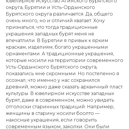
ювелирное искусство Агинского Бурятского
округа, Бурятии и Усть-Ордынского
Бурятского округа различается. Да, общего
очень много, но и отличий хватает. Хочу
признаться, что тогда традиционные
украшения западных бурят меня не
впечатлили. В Бурятии я привык к ярким
краскам, изделиям, богато украшенными
орнаментами. А традиционные украшения,
которые носили на территории современного
Усть-Ордынского Бурятского округа,
показались мне скромными. Но постепенно я
осознал, что именно у нас сохранился
древний, можно даже сказать архаичный пласт
культуры. В ювелирном искусстве западных
бурят, даже в современном, можно увидеть
отголоски старинных традиций. Например,
женщины в старину носили боолто —
накосные украшения, если говорить
современным языком, заколки. Они были