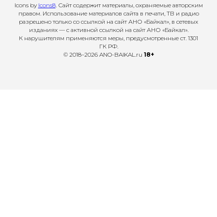
Icons by
Icons8
. Сайт содержит материалы, охраняемые авторским
правом. Использование материалов сайта в печати, ТВ и радио
разрешено только со ссылкой на сайт АНО «Байкал», в сетевых
изданиях — с активной ссылкой на сайт АНО «Байкал».
К нарушителям применяются меры, предусмотренные ст. 1301
ГК РФ.
© 2018–2026 ANO-BAIKAL.ru
18+