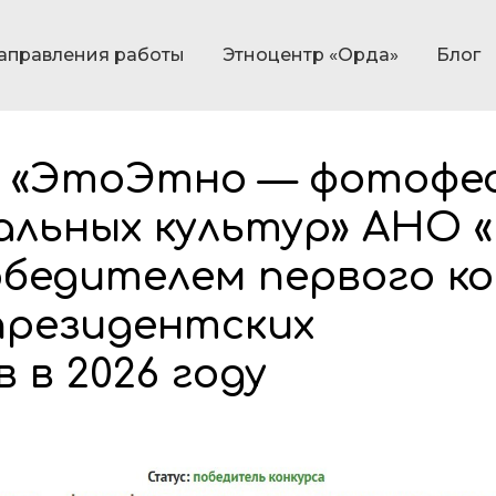
аправления работы
Этноцентр «Орда»
Блог
 «ЭтоЭтно — фотофе
льных культур» АНО «
бедителем первого ко
президентских
 в 2026 году