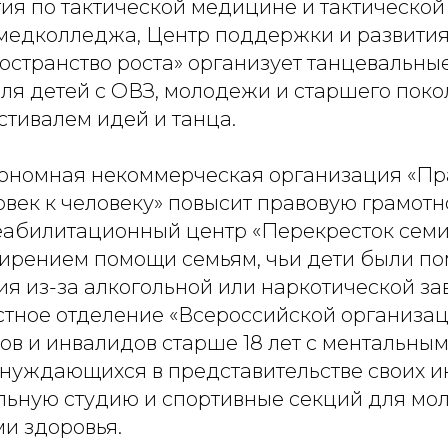
ия по тактической медицине и тактической
 медколледжа, Центр поддержки и развити
остранство роста» организует танцевальные
ля детей с ОВЗ, молодежи и старшего поко
стивалем идей и танца.
тономная некоммерческая организация «Пр
век к человеку» повысит правовую грамотн
еабилитационный центр «Перекресток семи
ирением помощи семьям, чьи дети были п
ия из-за алкогольной или наркотической з
стное отделение «Всероссийской организа
ов и инвалидов старше 18 лет с ментальны
нуждающихся в представительстве своих и
альную студию и спортивные секций для м
и здоровья.