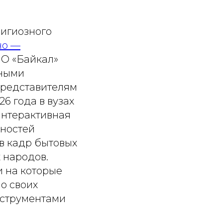
игиозного
но —
НО «Байкал»
ьными
представителям
6 года в вузах
интерактивная
ьностей
в кадр бытовых
 народов.
 на которые
о своих
нструментами