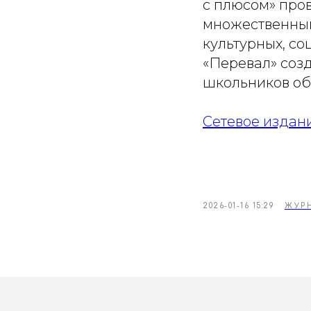
с плюсом» про
множественным
культурных, с
«Перевал» соз
школьников об
Сетевое издан
2026-01-16 15:29
ЖУР