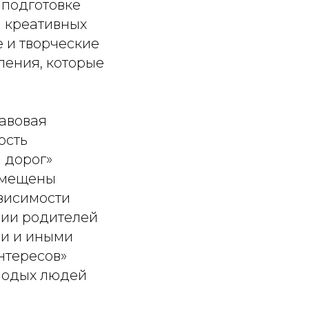
 подготовке
я креативных
 и творческие
ления, которые
авовая
ость
 дорог»
омещены
ависимости
ции родителей
ми и иными
нтересов»
олодых людей