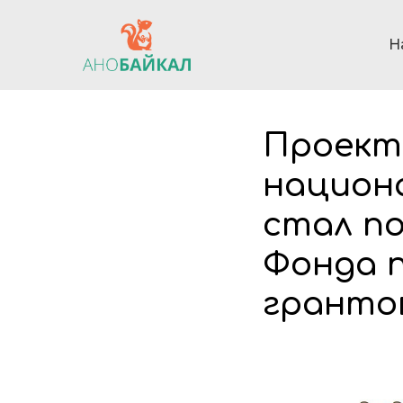
Н
Проект
национа
стал по
Фонда 
грантов