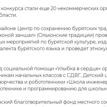
конкурса стали еще 20 некоммерческих ор
бласти.
районе Центр по сохранению бурятских тр
йхоной заншал» (Ольхонские традиции) про
х мероприятий по бурятской культуре, изд
алекта бурятского языка и проведет этнок
д социальной помощи «Улыбка в сердце» о
икам начальных классов с СДВГ, Детский 
творчества и робототехники «Школа инжене
тотехнике и программированию для школьн
нский благотворительный фонд местного с