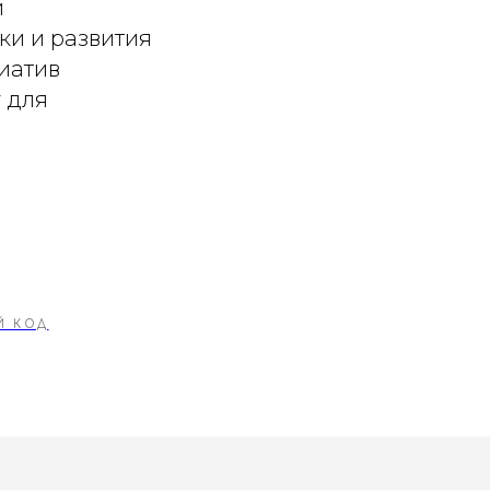
и
и и развития
иатив
 для
Й КОД