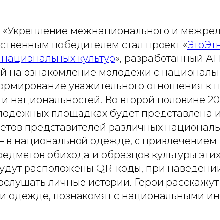
 «Укрепление межнационального и межрел
нственным победителем стал проект «
ЭтоЭт
 национальных культур
», разработанный А
й на ознакомление молодежи с национал
ормирование уважительного отношения к 
 и национальностей. Во второй половине 202
олодежных площадках будет представлена 
ретов представителей различных национал
 в национальной одежде, с привлечением 
редметов обихода и образцов культуры этих
будут расположены QR-коды, при наведении
ослушать личные истории. Герои расскажут 
и одежде, познакомят с национальными и