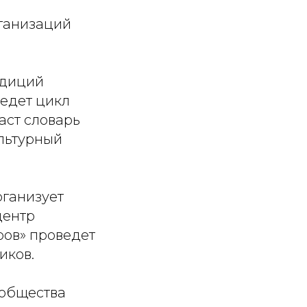
ганизаций
адиций
ведет цикл
аст словарь
ультурный
рганизует
центр
ров» проведет
иков.
ообщества