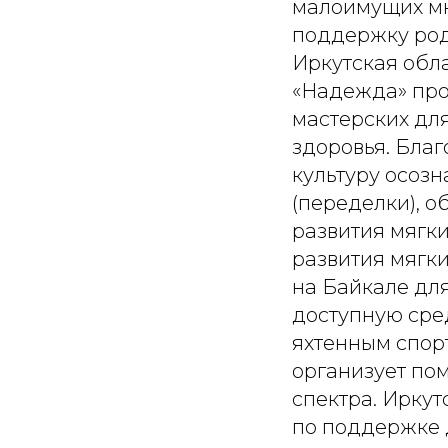
малоимущих мн
поддержку род
Иркутская обл
«Надежда» про
мастерских дл
здоровья. Бла
культуру осоз
(переделки), 
развития мягк
развития мягк
на Байкале для
доступную сред
яхтенным спор
организует по
спектра. Ирку
по поддержке 