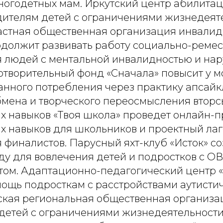
огодетных мам. Иркутский центр абилитац
ителям детей с ограничениями жизнедеяте
астная общественная организация инвалид
должит развивать работу социально-реме
я людей с ментальной инвалидностью и н
готворительный фонд «Сначала» повысит у 
нанного потребления через практику апсай
обмена и творческого переосмысления втор
их навыков «Твоя школа» проведет онлайн-
их навыков для школьников и проектный ла
 финалистов. Парусный яхт-клуб «Исток» со
у для вовлечения детей и подростков с ОВ
том. Адаптационно-педагогический центр «
мощь подросткам с расстройствами аутисти
тская региональная общественная организа
детей с ограничениями жизнедеятельности