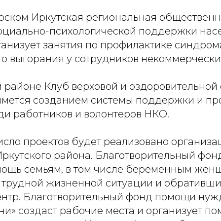
рском Иркутская региональная обществен
оциально-психологической поддержки нас
ганизует занятия по профилактике синдром
о выгорания у сотрудников некоммерчески
 районе Клуб верховой и оздоровительной
ймется созданием системы поддержки и пр
ди работников и волонтеров НКО.
сло проектов будет реализовано организ
Иркутского района. Благотворительный фон
мощь семьям, в том числе беременным жен
 трудной жизненной ситуации и обративш
ентр. Благотворительный фонд помощи н
ни» создаст рабочие места и организует п