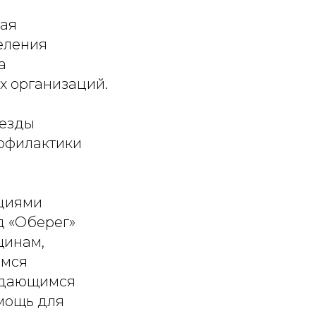
ная
еления
а
х организаций.
 езды
офилактики
ациями
д «Оберег»
щинам,
имся
уждающимся
омощь для