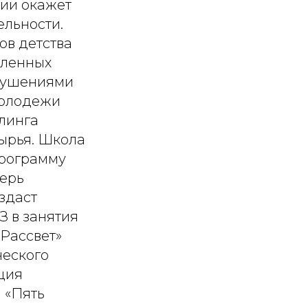
ии окажет
льности.
ов детства
сленных
арушениями
молодежи
клинга
сырья. Школа
программу
герь
здаст
З в занятия
Рассвет»
ческого
ция
 «Пять