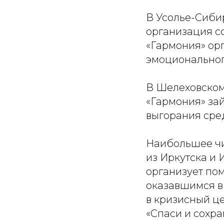
В Усолье-Сиби
организация с
«Гармония» ор
эмоциональног
В Шелеховском
«Гармония» за
выгорания сре
Наибольшее чи
из Иркутска и 
организует по
оказавшимся в
в кризисный ц
«Спаси и сохра