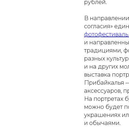
рублей.
В направлении
согласия» еди
фотофестиваль
и направленны
традициями, ф
разных культур
и на других м
выставка порт
Прибайкалья —
аксессуаров, п
На портретах 
можно будет п
украшениях ил
и обычаями.