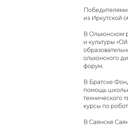
Победителями 
из Иркутской о
В Ольхонском 
и культуры «О
образовательны
ольхонского ди
форум.
В Братске Фон
помощь школьн
технического 
курсы по робо
В Саянске Сая