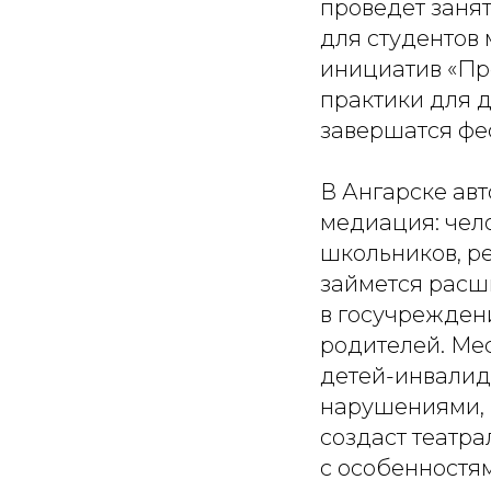
проведёт занят
для студентов
инициатив «Пр
практики для д
завершатся фе
В Ангарске ав
медиация: чело
школьников, р
займется расш
в госучрежден
родителей. Ме
детей-инвалид
нарушениями, 
создаст театр
с особенностям