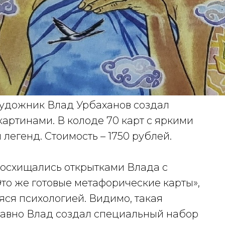
 художник Влад Урбаханов создал
артинами. В колоде 70 карт с яркими
легенд. Стоимость – 1750 рублей.
 восхищались открытками Влада с
Это же готовые метафорические карты»,
аяся психологией. Видимо, такая
едавно Влад создал специальный набор