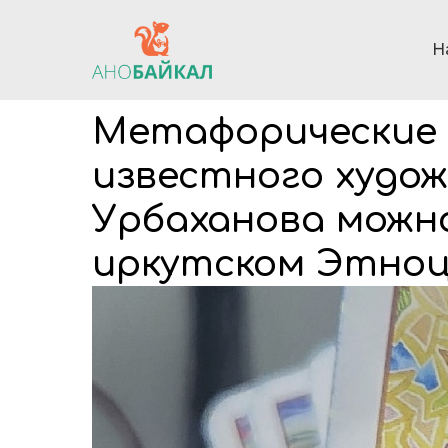
Н
Метафорические
известного худож
Урбаханова можн
иркутском Этноц