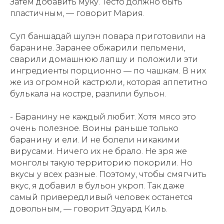
Затем добавить муку. Тесто должно быть
пластичным, — говорит Мария.
Суп баншадай шулэн повара приготовили на
баранине. Заранее обжарили пельмени,
сварили домашнюю лапшу и положили эти
ингредиенты порционно — по чашкам. В них
же из огромной кастрюли, которая аппетитно
булькала на костре, разлили бульон.
- Баранину не каждый любит. Хотя мясо это
очень полезное. Воины раньше только
баранину и ели. И не болели никакими
вирусами. Ничего их не брало. Не зря же
монголы такую территорию покорили. Но
вкусы у всех разные. Поэтому, чтобы смягчить
вкус, я добавил в бульон укроп. Так даже
самый привередливый человек останется
довольным, — говорит Эдуард Киль.