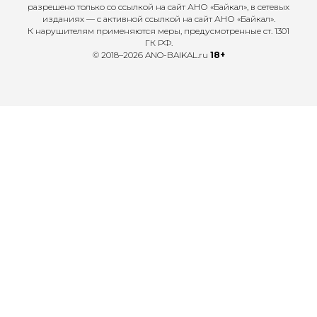
разрешено только со ссылкой на сайт АНО «Байкал», в сетевых
изданиях — с активной ссылкой на сайт АНО «Байкал».
К нарушителям применяются меры, предусмотренные ст. 1301
ГК РФ.
© 2018–2026 ANO-BAIKAL.ru
18+