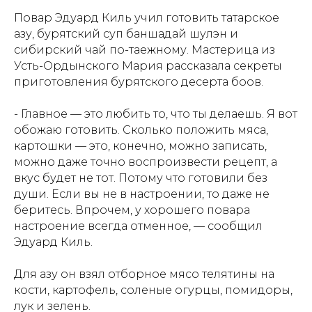
Повар Эдуард Киль учил готовить татарское
азу, бурятский суп баншадай шулэн и
сибирский чай по-таежному. Мастерица из
Усть-Ордынского Мария рассказала секреты
приготовления бурятского десерта боов.
- Главное — это любить то, что ты делаешь. Я вот
обожаю готовить. Сколько положить мяса,
картошки — это, конечно, можно записать,
можно даже точно воспроизвести рецепт, а
вкус будет не тот. Потому что готовили без
души. Если вы не в настроении, то даже не
беритесь. Впрочем, у хорошего повара
настроение всегда отменное, — сообщил
Эдуард Киль.
Для азу он взял отборное мясо телятины на
кости, картофель, соленые огурцы, помидоры,
лук и зелень.