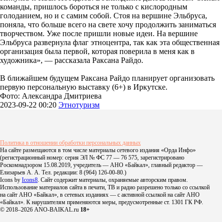
команды, пришлось бороться не только с кислородным
голоданием, но и с самим собой. Стоя на вершине Эльбруса,
поняла, что больше всего на свете хочу продолжить заниматься
творчеством. Уже после пришли новые идеи. На вершине
Эльбруса развернула флаг этноцентра, так как эта общественная
организация была первой, которая поверила в меня как в
художника», — рассказала Раксана Райдо.
В ближайшем будущем Раксана Райдо планирует организовать
первую персональную выставку (6+) в Иркутске.
Фото: Александра Дмитриева
2023-09-22 00:20
Этнотуризм
Политика в отношении обработки персональных данных
На сайте размещаются в том числе материалы сетевого издания «Орда Инфо»
(регистрационный номер: серия ЭЛ № ФС 77 — 76 575, зарегистрировано
Роскомнадзором 15.08.2019, учредитель — АНО «Байкал», главный редактор —
Елизарьев А. А. Тел. редакции: 8 (964) 126-00-80.)
Icons by
Icons8
. Сайт содержит материалы, охраняемые авторским правом.
Использование материалов сайта в печати, ТВ и радио разрешено только со ссылкой
на сайт АНО «Байкал», в сетевых изданиях — с активной ссылкой на сайт АНО
«Байкал». К нарушителям применяются меры, предусмотренные ст. 1301 ГК РФ.
© 2018–2026 ANO-BAIKAL.ru
18+