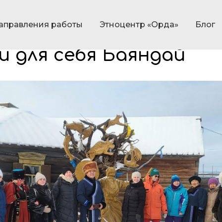
аправления работы
Этноцентр «Орда»
Блог
сиональные гиды из И
 для себя Баяндай