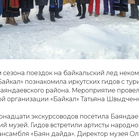
 сезона поездок на байкальский лед неко
Байкал» познакомила иркутских гидов с ту
аяндаевского района. Мероприятие провел
й организации «Байкал» Татьяна Швыдченк
ырнадцати экскурсоводов посетила Баянда
й музей. Гидов встретили артисты народно
ансамбля «Баян дайда». Директор музея Ол