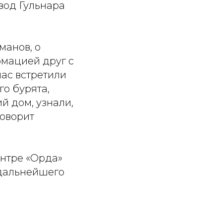
вод Гульнара
манов, о
рмацией друг с
ас встретили
о бурята,
й дом, узнали,
говорит
ентре «Орда»
 дальнейшего