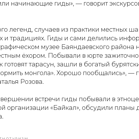
или начинающие гиды», — говорит экскурсо
о легенд, случаев из практики местных ша
х и традициях. Гиды и сами делились инфо
ографическом музее Баяндаевского района н
естным ёхором. Побывали в юрте зажиточног
к готовят тарасун, зашли в богатый бурятски
кормить монгола». Хорошо пообщались», — 
талья Розова.
завершении встречи гиды побывали в этноц
й организации «Байкал», обсудили планы
.