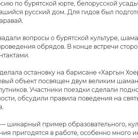
сию по бурятской юрте, белорусской усадь
вшийся русский дом. Для гидов был подго
аравай.
задали вопросы о бурятской культуре, шам
проведения обрядов. В конце встречи стор
нтактами.
сделала остановку на барисане «Харгын Хоё
товый объект посвящен двум великим шама
путников. Участники поездки сделали под
ности, обсудили правила поведения на свя
в.
 — шикарный пример образовательного, кул
ания пригодятся в работе, особенно много