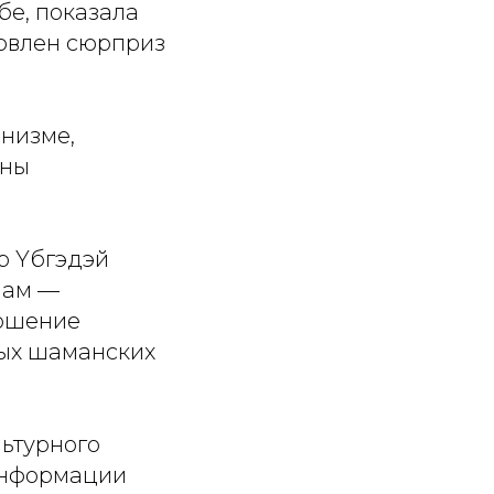
бе, показала
товлен сюрприз
анизме,
оны
р Yбгэдэй
нам —
ношение
тых шаманских
ьтурного
 информации