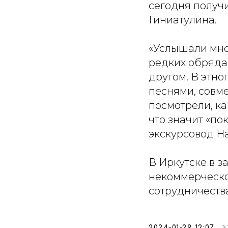
сегодня получ
Гиниатулина.
«Услышали мног
редких обряда
другом. В этн
песнями, совм
посмотрели, ка
что значит «по
экскурсовод На
В Иркутске в 
некоммерческо
сотрудничества
2024-01-29 12:07