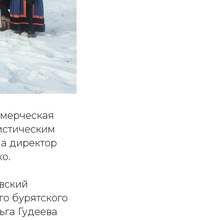
ммерческая
ристическим
а директор
о.
евский
го бурятского
ьга Гудеева