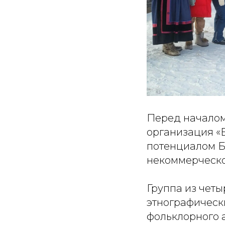
Перед началом
организация «
потенциалом Б
некоммерческо
Группа из чет
этнографически
фольклорного 