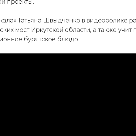
ои проекты.
кала» Татьяна Швыдченко в видеоролике ра
ких мест Иркутской области, а также учит 
ционное бурятское блюдо.