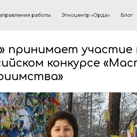
аправления работы
Этноцентр «Орда»
Блог
» принимает участие 
сийском конкурсе «Ма
риимства»