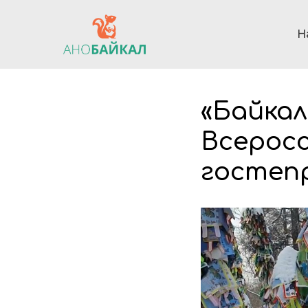
Н
«Байкал
Всерос
гостеп