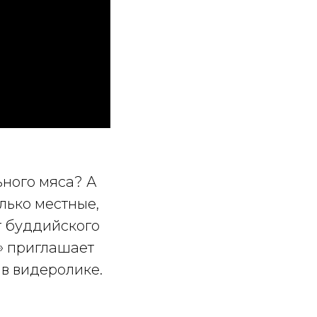
ьного мяса? А
лько местные,
т буддийского
» приглашает
 в видеролике.