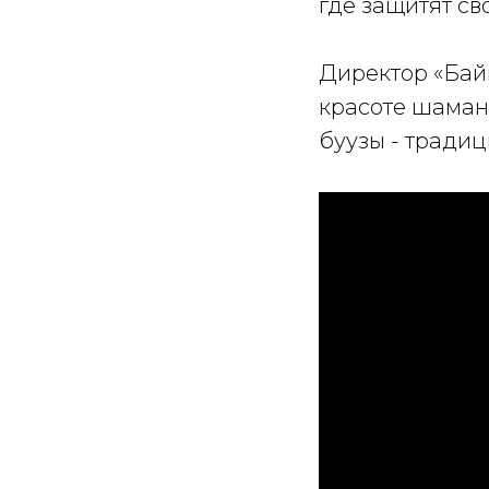
где защитят св
Директор «Бай
красоте шаманс
буузы - тради