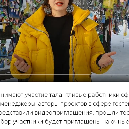
инимают участие талантливые работники сф
-менеджеры, авторы проектов в сфере гост
редставили видеоприглашения, прошли тес
ор участники будет приглашены на очные