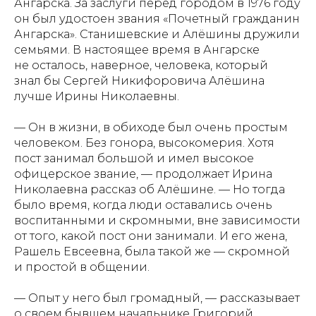
Ангарска. За заслуги перед городом в 1976 году
он был удостоен звания «Почетный гражданин
Ангарска». Станишевские и Алёшины дружили
семьями. В настоящее время в Ангарске
не осталось, наверное, человека, который
знал бы Сергей Никифоровича Алёшина
лучше Ирины Николаевны.
— Он в жизни, в обиходе был очень простым
человеком. Без гонора, высокомерия. Хотя
пост занимал большой и имел высокое
офицерское звание, — продолжает Ирина
Николаевна рассказ об Алёшине. — Но тогда
было время, когда люди оставались очень
воспитанными и скромными, вне зависимости
от того, какой пост они занимали. И его жена,
Рашель Евсеевна, была такой же — скромной
и простой в общении.
— Опыт у него был громадный, — рассказывает
о своем бывшем начальнике Григорий