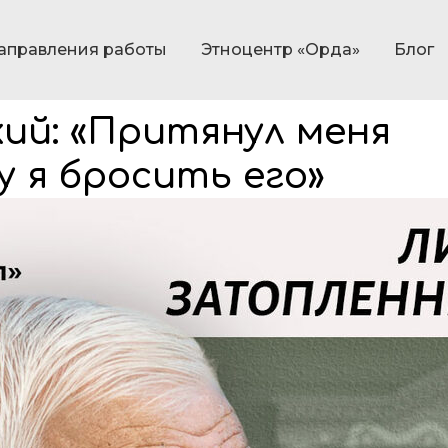
аправления работы
Этноцентр «Орда»
Блог
ий: «Притянул меня
у я бросить его»