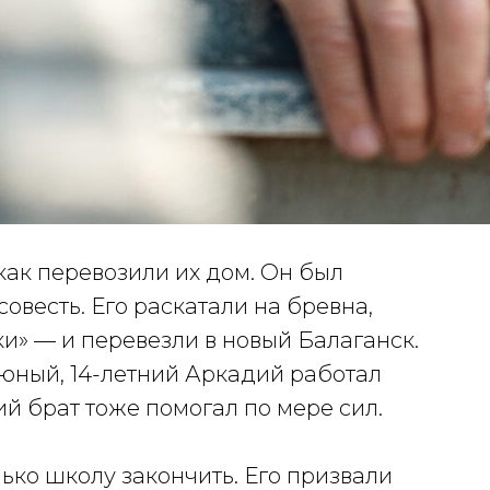
как перевозили их дом. Он был
совесть. Его раскатали на бревна,
ки» — и перевезли в новый Балаганск.
 юный, 14-летний Аркадий работал
й брат тоже помогал по мере сил.
ько школу закончить. Его призвали