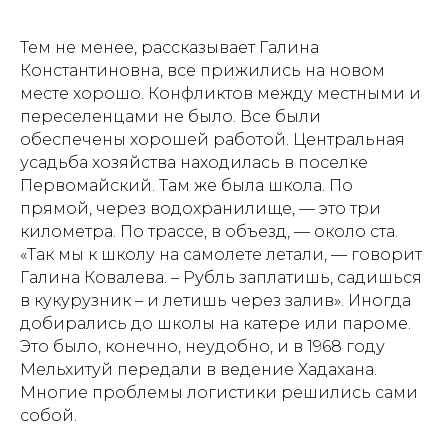
Тем не менее, рассказывает Галина
Константиновна, все прижились на новом
месте хорошо. Конфликтов между местными и
переселенцами не было. Все были
обеспечены хорошей работой. Центральная
усадьба хозяйства находилась в поселке
Первомайский. Там же была школа. По
прямой, через водохранилище, — это три
километра. По трассе, в объезд, — около ста.
«Так мы к школу на самолете летали, — говорит
Галина Ковалева. – Рубль заплатишь, садишься
в кукурузник – и летишь через залив». Иногда
добирались до школы на катере или пароме.
Это было, конечно, неудобно, и в 1968 году
Мельхитуй передали в ведение Хадахана.
Многие проблемы логистики решились сами
собой.