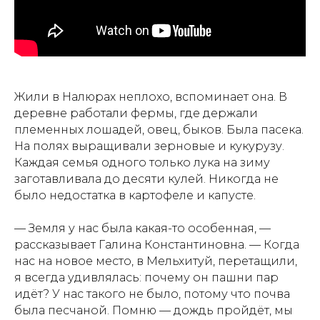
Жили в Налюрах неплохо, вспоминает она. В
деревне работали фермы, где держали
племенных лошадей, овец, быков. Была пасека.
На полях выращивали зерновые и кукурузу.
Каждая семья одного только лука на зиму
заготавливала до десяти кулей. Никогда не
было недостатка в картофеле и капусте.
— Земля у нас была какая-то особенная, —
рассказывает Галина Константиновна. — Когда
нас на новое место, в Мельхитуй, перетащили,
я всегда удивлялась: почему он пашни пар
идёт? У нас такого не было, потому что почва
была песчаной. Помню — дождь пройдёт, мы