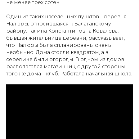
не менее трех сотен.
Один из таких населенных пунктов – деревня
Налюры, относившаяся к Балаганскому
району. Галина Константиновна Ковалева,
бывшая жительница деревни, рассказывает,
что Налюры была спланированы очень
необычно. Дома стояли квадратом, а в
середине были огороды. В одном из домов
располагался магазинчик, с другой стороны
того же дома – клуб. Работала начальная школа.