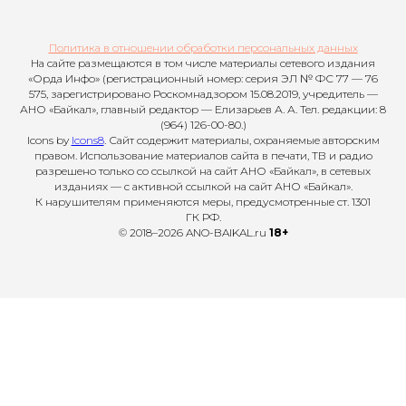
Политика в отношении обработки персональных данных
На сайте размещаются в том числе материалы сетевого издания
«Орда Инфо» (регистрационный номер: серия ЭЛ № ФС 77 — 76
575, зарегистрировано Роскомнадзором 15.08.2019, учредитель —
АНО «Байкал», главный редактор — Елизарьев А. А. Тел. редакции: 8
(964) 126-00-80.)
Icons by
Icons8
. Сайт содержит материалы, охраняемые авторским
правом. Использование материалов сайта в печати, ТВ и радио
разрешено только со ссылкой на сайт АНО «Байкал», в сетевых
изданиях — с активной ссылкой на сайт АНО «Байкал».
К нарушителям применяются меры, предусмотренные ст. 1301
ГК РФ.
© 2018–2026 ANO-BAIKAL.ru
18+