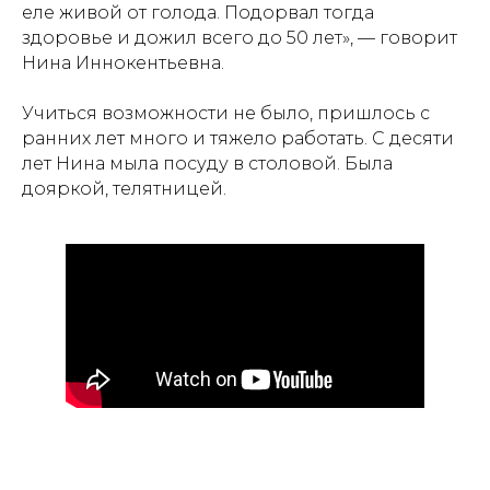
еле живой от голода. Подорвал тогда
здоровье и дожил всего до 50 лет», — говорит
Нина Иннокентьевна.
Учиться возможности не было, пришлось с
ранних лет много и тяжело работать. С десяти
лет Нина мыла посуду в столовой. Была
дояркой, телятницей.