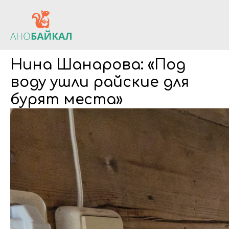
Нина Шанарова: «Под
воду ушли райские для
бурят места»