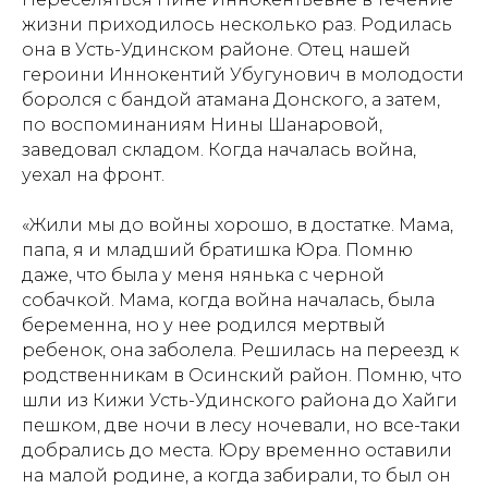
жизни приходилось несколько раз. Родилась
она в Усть-Удинском районе. Отец нашей
героини Иннокентий Убугунович в молодости
боролся с бандой атамана Донского, а затем,
по воспоминаниям Нины Шанаровой,
заведовал складом. Когда началась война,
уехал на фронт.
«Жили мы до войны хорошо, в достатке. Мама,
папа, я и младший братишка Юра. Помню
даже, что была у меня нянька с черной
собачкой. Мама, когда война началась, была
беременна, но у нее родился мертвый
ребенок, она заболела. Решилась на переезд к
родственникам в Осинский район. Помню, что
шли из Кижи Усть-Удинского района до Хайги
пешком, две ночи в лесу ночевали, но все-таки
добрались до места. Юру временно оставили
на малой родине, а когда забирали, то был он