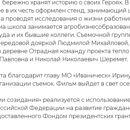
 бережно хранят историю о своих Героях. 
е в их честь оформлен стенд, занимающий 
а проводят исследования о жизни работни
сама школа занимается агробизнесобразова
уда и их бывшие коллеги. Съемочной групп
передовой дояркой Людмилой Михайловой,
в деревне Отрадная команду проекта тепло
 Павловна и Николай Николаевич Шеремет.
та благодарит главу МО «Иваническ» Ирин
ганизации съемок. Фильм выйдет в свет осе
ии созидания» реализуется с использовани
ссийской Федерации на развитие граждан
доставленного Фондом президентских грант