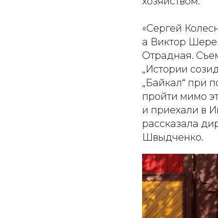
хозяйством.
«Сергей Колес
а Виктор Шере
Отрадная. Съем
„Истории сози
„Байкал“ при 
пройти мимо эт
и приехали в 
рассказала ди
Швыдченко.