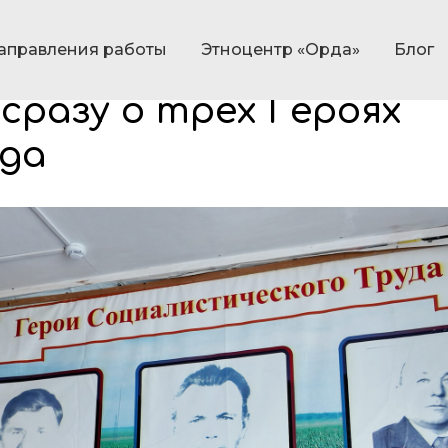
аправления работы
Этноцентр «Орда»
Блог
ском районе прошли съ
сразу о трех Героях
да