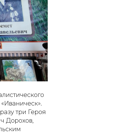
алистического
 «Иваническ».
разу три Героя
ч Дорохов,
льским