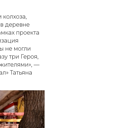
 колхоза,
 в деревне
амках проекта
изация
ы не могли
зу три Героя,
 жителями», —
л» Татьяна