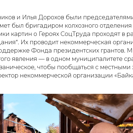
ников и Илья Дорохов были председателями
мет был бригадиром колхозного отделения
ки картин о Героях СоцТруда проходят в р
дания“. Их проводит некоммерческая орган
поддержке Фонда президентских грантов. М
ого явления — в одном муниципалитете сра
Иваническое, чтобы пообщаться с местными
ректор некоммерческой организации «Байка