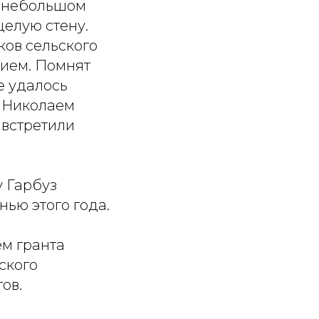
В небольшом
целую стену.
ков сельского
нием. Помнят
е удалось
 Николаем
 встретили
у Гарбуз
нью этого года.
ем гранта
ского
ов.