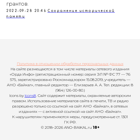
грантов.
2022-09-28 20:46
Сохранение исторической
памяти
Политика в отношении обработки персональных данных
На сайте размещаются в том числе материалы сетевого издания
«Орда Инфо» (регистрационный номер: серия ЭЛ № ФС 77 — 76
575, зарегистрировано Роскомнадзором 15.08.2019, учредитель —
АНО «Байкал», главный редактор — Елизарьев А. А. Тел. редакции: 8
(964) 126-00-80.)
Icons by
Icons8
. Сайт содержит материалы, охраняемые авторским
правом. Использование материалов сайта в печати, ТВ и радио
разрешено только со ссылкой на сайт АНО «Байкал», в сетевых
изданиях — с активной ссылкой на сайт АНО «Байкал».
К нарушителям применяются меры, предусмотренные ст. 1301
ГК РФ.
© 2018–2026 ANO-BAIKAL.ru
18+