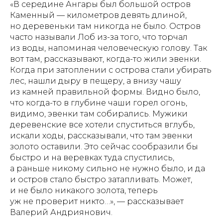
«В середине Ангары был большой остров
Каменный — километров девять длиной,
но деревеньки там никогда не было. Остров
часто называли Лоб из-за того, что торчал
из воды, напоминая человеческую голову. Так
вот там, рассказывают, когда-то жили эвенки.
Когда при затоплении с острова стали убирать
лес, нашли дыру в пещеру, а внизу чашу
из камней правильной формы. Видно было,
что когда-то в глубине чаши горел огонь,
видимо, эвенки там собирались. Мужики
деревенские все хотели спуститься вглубь,
искали ходы, рассказывали, что там эвенки
золото оставили. Это сейчас сообразили бы
быстро и на веревках туда спустились,
а раньше никому сильно не нужно было, и да
и остров стало быстро затапливать. Может,
и не было никакого золота, теперь
уж не проверит никто…», — рассказывает
Валерий Андриянович.