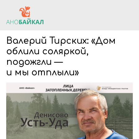
Валерий Тирских: «Дом
облили соляркой,
подожгли —
и мы отплыли»