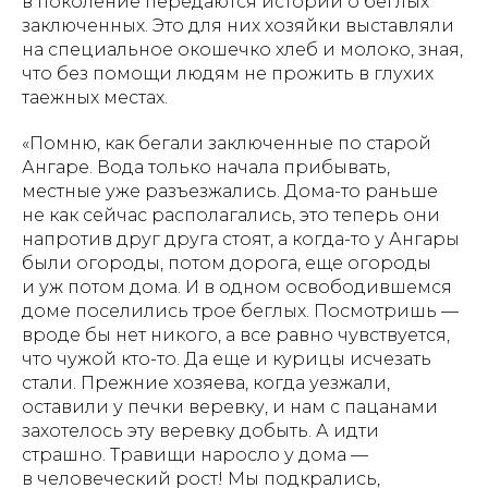
в поколение передаются истории о беглых
заключенных. Это для них хозяйки выставляли
на специальное окошечко хлеб и молоко, зная,
что без помощи людям не прожить в глухих
таежных местах.
«Помню, как бегали заключенные по старой
Ангаре. Вода только начала прибывать,
местные уже разъезжались. Дома-то раньше
не как сейчас располагались, это теперь они
напротив друг друга стоят, а когда-то у Ангары
были огороды, потом дорога, еще огороды
и уж потом дома. И в одном освободившемся
доме поселились трое беглых. Посмотришь —
вроде бы нет никого, а все равно чувствуется,
что чужой кто-то. Да еще и курицы исчезать
стали. Прежние хозяева, когда уезжали,
оставили у печки веревку, и нам с пацанами
захотелось эту веревку добыть. А идти
страшно. Травищи наросло у дома —
в человеческий рост! Мы подкрались,