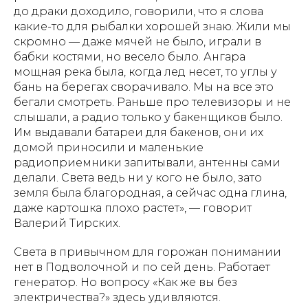
до драки доходило, говорили, что я слова
какие-то для рыбалки хорошей знаю. Жили мы
скромно — даже мячей не было, играли в
бабки костями, но весело было. Ангара
мощная река была, когда лед несет, то углы у
бань на берегах сворачивало. Мы на все это
бегали смотреть. Раньше про телевизоры и не
слышали, а радио только у бакенщиков было.
Им выдавали батареи для бакенов, они их
домой приносили и маленькие
радиоприемники запитывали, антенны сами
делали. Света ведь ни у кого не было, зато
земля была благородная, а сейчас одна глина,
даже картошка плохо растет», — говорит
Валерий Тирских.
Света в привычном для горожан понимании
нет в Подволочной и по сей день. Работает
генератор. Но вопросу «Как же вы без
электричества?» здесь удивляются.