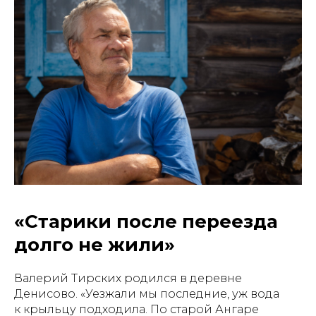
«Старики после переезда
долго не жили»
Валерий Тирских родился в деревне
Денисово. «Уезжали мы последние, уж вода
к крыльцу подходила. По старой Ангаре