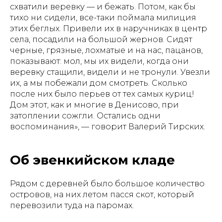
схватили веревку — и бежать. Потом, как бы
тихо ни сидели, все-таки поймала милиция
этих беглых. Привели их в наручниках в центр
села, посадили на большой жернов. Сидят
черные, грязные, лохматые и на нас, пацанов,
показывают: мол, мы их видели, когда они
веревку стащили, видели и не тронули. Увезли
их, а мы побежали дом смотреть. Сколько
после них было перьев от тех самых куриц!
Дом этот, как и многие в Денисово, при
затоплении сожгли. Остались одни
воспоминания», — говорит Валерий Тирских.
Об эвенкийском кладе
Рядом с деревней было большое количество
островов, на них летом пасся скот, который
перевозили туда на паромах.