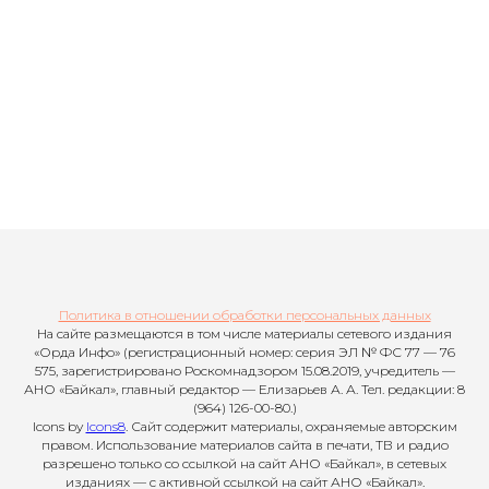
Политика в отношении обработки персональных данных
На сайте размещаются в том числе материалы сетевого издания
«Орда Инфо» (регистрационный номер: серия ЭЛ № ФС 77 — 76
575, зарегистрировано Роскомнадзором 15.08.2019, учредитель —
АНО «Байкал», главный редактор — Елизарьев А. А. Тел. редакции: 8
(964) 126-00-80.)
Icons by
Icons8
. Сайт содержит материалы, охраняемые авторским
правом. Использование материалов сайта в печати, ТВ и радио
разрешено только со ссылкой на сайт АНО «Байкал», в сетевых
изданиях — с активной ссылкой на сайт АНО «Байкал».