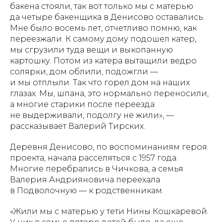
бакена стояли, так вот только мы с матерью
да четыре бакенщика в Денисово оставались.
Мне было восемь лет, отчетливо помню, как
переезжали. К самому дому подошел катер,
мы сгрузили туда вещи и выкопанную
картошку. Потом из катера вытащили ведро
солярки, дом облили, подожгли —
и мы отплыли. Так что горел дом на наших
глазах. Мы, шпана, это нормально переносили,
а многие старики после переезда
не выдерживали, подолгу не жили», —
рассказывает Валерий Тирских.
Деревня Денисово, по воспоминаниям героя
проекта, начала расселяться с 1957 года.
Многие перебрались в Чичкова, а семья
Валерия Андрияновича переехала
в Подволочную — к родственникам.
«Жили мы с матерью у тети Нины Кошкаревой.