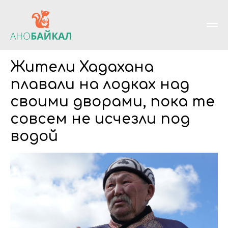
Жители Хадахана
плавали на лодках над
своими дворами, пока те
совсем не исчезли под
водой