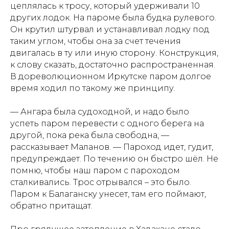
цеплялась к тросу, который удерживали 10
других лодок. На пароме была будка рулевого.
Он крутил штурвал и устанавливал лодку под
таким углом, чтобы она за счет течения
двигалась в ту или иную сторону. Конструкция,
к слову сказать, достаточно распространенная.
В дореволюционном Иркутске паром долгое
время ходил по такому же принципу.
— Ангара была судоходной, и надо было
успеть паром перевести с одного берега на
другой, пока река была свободна, —
рассказывает Маланов. — Пароход идет, гудит,
предупреждает. По течению он быстро шёл. Не
помню, чтобы наш паром с пароходом
сталкивались. Трос отрывался – это было.
Паром к Балаганску унесет, там его поймают,
обратно притащат.