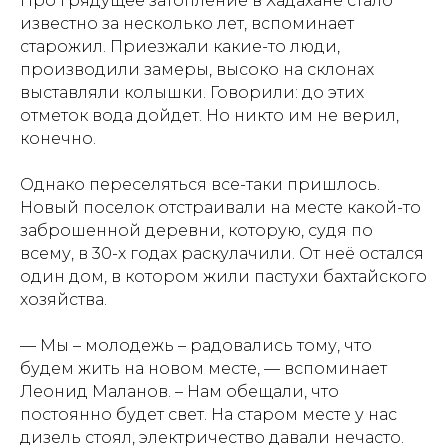
Про грядущее затопление в Хадахане стало
известно за несколько лет, вспоминает
старожил. Приезжали какие-то люди,
производили замеры, высоко на склонах
выставляли колышки. Говорили: до этих
отметок вода дойдет. Но никто им не верил,
конечно.
Однако переселяться все-таки пришлось.
Новый поселок отстраивали на месте какой-то
заброшенной деревни, которую, судя по
всему, в 30-х годах раскулачили. От неё остался
один дом, в котором жили пастухи бахтайского
хозяйства.
— Мы – молодежь – радовались тому, что
будем жить на новом месте, — вспоминает
Леонид Маланов. – Нам обещали, что
постоянно будет свет. На старом месте у нас
дизель стоял, электричество давали нечасто.