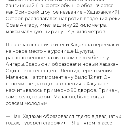
Хангинский (на картах обычно обозначается
как Осинский, другое название – Хадаханский).
Остров располагался напротив впадения реки
Оса в Ангару, имел в длину 22 километра,
максимальную ширину – 4,5 километров.
После затопления жители Хадахана переехали
на новое место – в урочище Шулуты,
расположенное на высоком левом берегу
Ангары. Здесь они образовали новый Хадахан.
Один переселенцев – Леонид Терентьевич
Маланов. На тот момент ему было 12 лет. Он
вспоминает, что до затопления в Хадахане
насчитывалось примерно 90 дворов. Причем,
само село, говорит Маланов, было тогда
совсем молодым.
— Наш Хадахан образовался где-то в двадцатых
годах, – уверен старожил. – Я в пятом классе