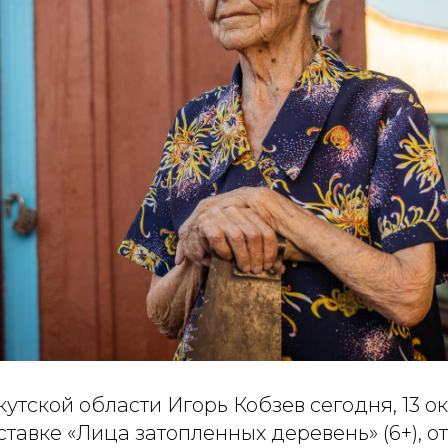
утской области Игорь Кобзев сегодня, 13 ок
ставке «Лица затопленных деревень» (6+), 