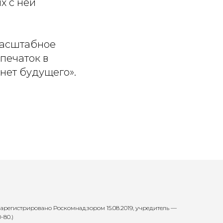
х с ней
масштабное
печаток в
нет будущего».
арегистрировано Роскомнадзором 15.08.2019, учредитель —
-80.)