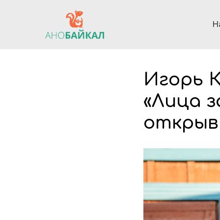
Н
Игорь К
«Лица з
открыв