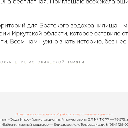
. Она бесплатная. Приглашаю всех желающи
.
рриторий для Братского водохранилища – 
рии Иркутской области, которое оставило от
и. Всем нам нужно знать историю, без нее 
СОХРАНЕНИЕ ИСТОРИЧЕСКОЙ ПАМЯТИ
Политика в отношении обработки персональных данных
дания «Орда Инфо» (регистрационный номер: серия ЭЛ № ФС 77 — 76 575, з
«Байкал», главный редактор — Елизарьев А. А. Тел. редакции: 8 (964) 126-00