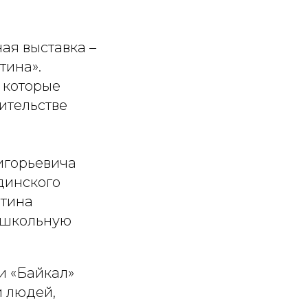
ая выставка –
тина».
 которые
ительстве
игорьевича
Удинского
нтина
в школьную
и «Байкал»
и людей,