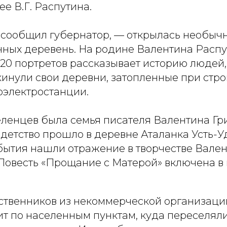
ее В.Г. Распутина.
 сообщил губернатор, — открылась необычн
нных деревень. На родине Валентина Распу
 20 портретов рассказывает историю людей,
инули свои деревни, затопленные при стро
оэлектростанции.
еленцев была семья писателя Валентина Гр
 детство прошло в деревне Аталанка Усть-
обытия нашли отражение в творчестве Вале
 Повесть «Прощание с Матерой» включена 
твенников из некоммерческой организаци
ит по населенным пунктам, куда переселял