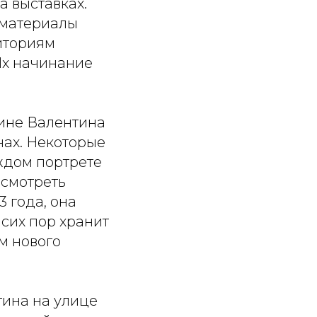
а выставках.
оматериалы
иториям
Их начинание
дине Валентина
нах. Некоторые
аждом портрете
осмотреть
 года, она
 сих пор хранит
м нового
тина на улице