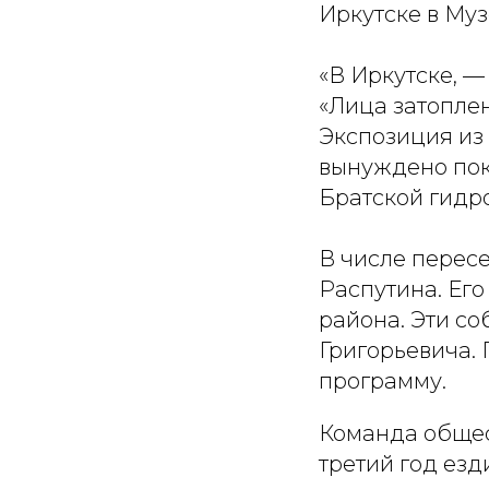
Иркутске в Муз
«В Иркутске, —
«Лица затопле
Экспозиция из
вынуждено пок
Братской гидр
В числе перес
Распутина. Его
района. Эти с
Григорьевича.
программу.
Команда общес
третий год езд