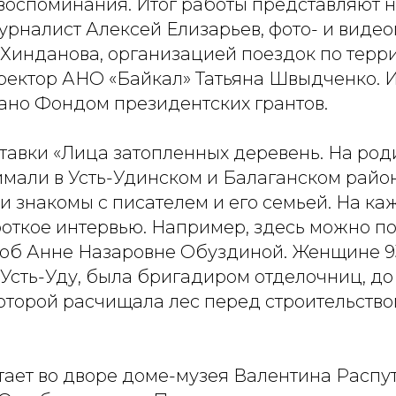
воспоминания. Итог работы представляют н
журналист Алексей Елизарьев, фото- и виде
 Хинданова, организацией поездок по терр
ректор АНО «Байкал» Татьяна Швыдченко. 
но Фондом президентских грантов.
ставки «Лица затопленных деревень. На ро
имали в Усть-Удинском и Балаганском райо
и знакомы с писателем и его семьей. На к
роткое интервью. Например, здесь можно п
об Анне Назаровне Обуздиной. Женщине 93
Усть-Уду, была бригадиром отделочниц, до
оторой расчищала лес перед строительство
тает во дворе доме-музея Валентина Распу