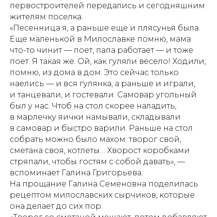
первостроителей передались и сегодняшним
жителям поселка.
«Песенница я, а раньше еще и плясунья была.
Еще маленькой в Милославке помню, мама
что-то чинит — поет, папа работает — и тоже
поет. Я такая же. Ой, как гуляли весело! Ходили,
помню, из дома в дом. Это сейчас только
наелись — и вся гулянка, а раньше и играли,
и танцевали, и гостевали. Самовар угольный
был у нас. Чтоб на стол скорее наладить,
в марлечку яички намывали, складывали
в самовар и быстро варили. Раньше на стол
собрать можно было махом: творог свой,
сметана своя, котлеты… Хворост коробками
стряпали, чтобы гостям с собой давать», —
вспоминает Галина Григорьева.
На прощание Галина Семеновна поделилась
рецептом милославских сырчиков, которые
она делает до сих пор: