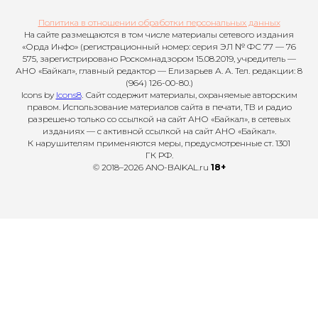
Политика в отношении обработки персональных данных
На сайте размещаются в том числе материалы сетевого издания
«Орда Инфо» (регистрационный номер: серия ЭЛ № ФС 77 — 76
575, зарегистрировано Роскомнадзором 15.08.2019, учредитель —
АНО «Байкал», главный редактор — Елизарьев А. А. Тел. редакции: 8
(964) 126-00-80.)
Icons by
Icons8
. Сайт содержит материалы, охраняемые авторским
правом. Использование материалов сайта в печати, ТВ и радио
разрешено только со ссылкой на сайт АНО «Байкал», в сетевых
изданиях — с активной ссылкой на сайт АНО «Байкал».
К нарушителям применяются меры, предусмотренные ст. 1301
ГК РФ.
© 2018–2026 ANO-BAIKAL.ru
18+