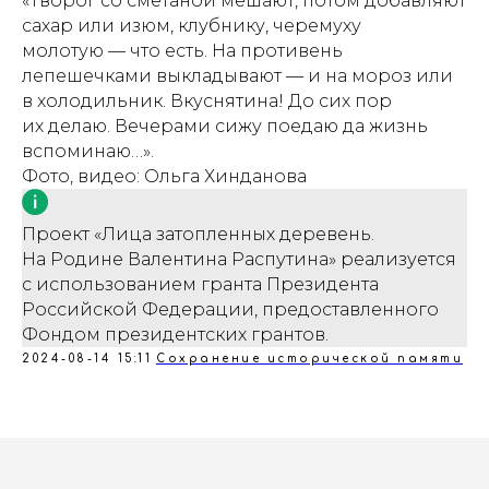
«Творог со сметаной мешают, потом добавляют
сахар или изюм, клубнику, черемуху
молотую — что есть. На противень
лепешечками выкладывают — и на мороз или
в холодильник. Вкуснятина! До сих пор
их делаю. Вечерами сижу поедаю да жизнь
вспоминаю…».
Фото, видео: Ольга Хинданова
Проект «Лица затопленных деревень.
На Родине Валентина Распутина» реализуется
с использованием гранта Президента
Российской Федерации, предоставленного
Фондом президентских грантов.
2024-08-14 15:11
Сохранение исторической памяти