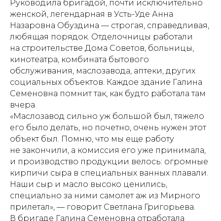
Руководила бригадой, почти исключительно
женской, легендарная в Усть-Уде Анна
Назаровна Обуздина — строгая, справедливая,
любящая порядок. Отделочницы работали
на строительстве Дома Советов, больницы,
кинотеатра, комбината бытового
обслуживания, маслозавода, аптеки, других
социальных объектов. Каждое здание Галина
Семеновна помнит так, как будто работала там
вчера.
«Маслозавод сильно уж большой был, тяжело
его было делать, но почетно, очень нужен этот
объект был. Помню, что мы еще работу
не закончили, а комиссия его уже принимала,
и производство продукции велось: огромные
кирпичи сыра в специальных ванных плавали.
Наши сыр и масло высоко ценились,
специально за ними самолет аж из Мирного
прилетал», — говорит Светлана Григорьева.
В бригаде Галина Семеновна отработала