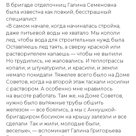
В бригаде отделочниц Галина Семеновна
была известна как ловкий, бесстрашный
специалист.
«В самом начале, когда начиналась стройка,
даже питьевой воды не хватало. Мы кололи
лед, чтобы вода для строительных нужд была.
Оставляешь лед таять, а сверху краской или
растворителем капаешь — чтобы не выпили.
Но трудились, не жаловались. И теплотрассы
копали, и штукатурили, и красили, и земли
немало покидали. Тяжелее всего было на Доме
Советов, когда на второй этаж таскали носилки
с раствором. А особенно мне нравилось
на высоте работать. Там же, на Доме Советов,
нужно было вытяжные трубы обшить
железом — все боялись, а мы с Аннушкой-
бригадиром босиком на крышу залезли и все
сделали. Так и жили, молодые были,
веселые», — вспоминает Галина Григорьева.