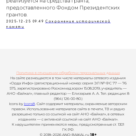
реализуется на средства гранта,
предоставленного Фондом Президентских
грантов.
2025-12-25 09:49
Сохранение исторической
памяти
Политика в отношении обработки персональных данных
На сайте размещаются в том числе материалы сетевого издания
«Орда Инфо» (регистрационный номер: серия ЭЛ № ФС 77 — 76
575, зарегистрировано Роскомнадзором 15.08.2019, учредитель —
АНО «Байкал», главный редактор — Елизарьев А. А. Тел. редакции: 8
(964) 126-00-80.)
Icons by
Icons8
. Сайт содержит материалы, охраняемые авторским
правом. Использование материалов сайта в печати, ТВ и радио
разрешено только со ссылкой на сайт АНО «Байкал», в сетевых
изданиях — с активной ссылкой на сайт АНО «Байкал».
К нарушителям применяются меры, предусмотренные ст. 1301
ГК РФ.
© 2018–2026 ANO-BAIKAL.ru
18+