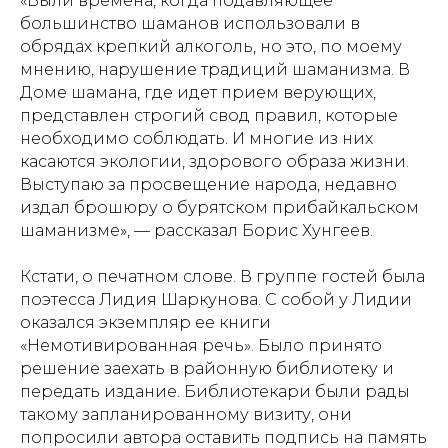
«Были времена, когда подавляющее
большинство шаманов использовали в
обрядах крепкий алкоголь, но это, по моему
мнению, нарушение традиций шаманизма. В
Доме шамана, где идет прием верующих,
представлен строгий свод правил, которые
необходимо соблюдать. И многие из них
касаются экологии, здорового образа жизни.
Выступаю за просвещение народа, недавно
издал брошюру о бурятском прибайкальском
шаманизме», — рассказал Борис Хунгеев.
Кстати, о печатном слове. В группе гостей была
поэтесса Лидия Шаркунова. С собой у Лидии
оказался экземпляр ее книги
«Немотивированная речь». Было принято
решение заехать в районную библиотеку и
передать издание. Библиотекари были рады
такому запланированному визиту, они
попросили автора оставить подпись на память