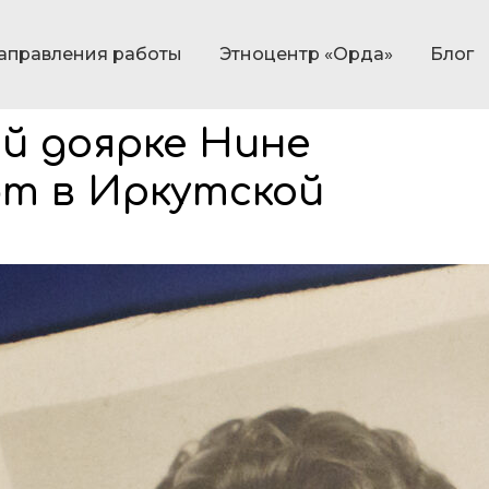
аправления работы
Этноцентр «Орда»
Блог
й доярке Нине
т в Иркутской