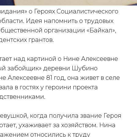
зидания» о Героях Социалистического
области. Идея напомнить о трудовых
общественной организации «Байкал»,
ентских грантов.
тает над картиной о Нине Алексеевне
ный забойщик» деревни Шубино
е Алексеевне 81 год, она живет в селе
ала в гостях у героини проекта
одственниками.
евушкой, когда получила звание Героя
отает, ухаживает за хозяйством. Нина
важением относились к труду